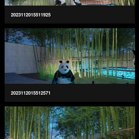
2023112015511925
2023112015512571