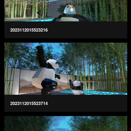
2023112015523216
2023112015523714