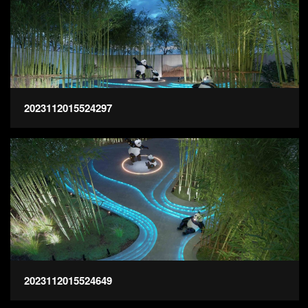
2023112015524297
2023112015524649